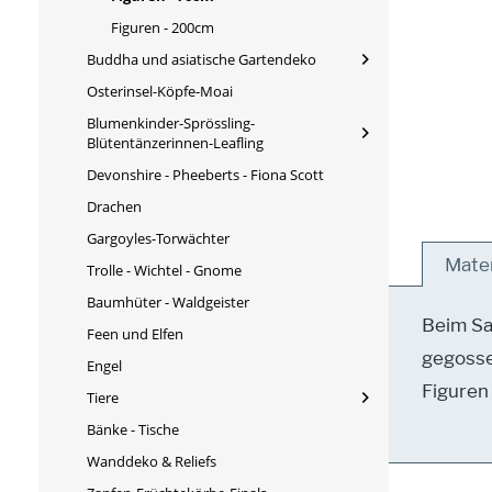
Figuren - 200cm
Buddha und asiatische Gartendeko
Osterinsel-Köpfe-Moai
Blumenkinder-Sprössling-
Blütentänzerinnen-Leafling
Devonshire - Pheeberts - Fiona Scott
Drachen
Gargoyles-Torwächter
Mater
Trolle - Wichtel - Gnome
Baumhüter - Waldgeister
Beim Sa
Feen und Elfen
gegosse
Engel
Figuren
Tiere
Bänke - Tische
Wanddeko & Reliefs