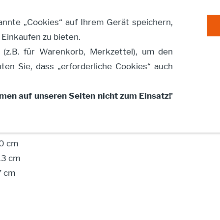
annte „Cookies“ auf Ihrem Gerät speichern,
 Einkaufen zu bieten.
 (z.B. für Warenkorb, Merkzettel), um den
ten Sie, dass „erforderliche Cookies“ auch
nge sitzend
en auf unseren Seiten nicht zum Einsatz!'
andsteinguss, grau
0 cm
 13 cm
7 cm