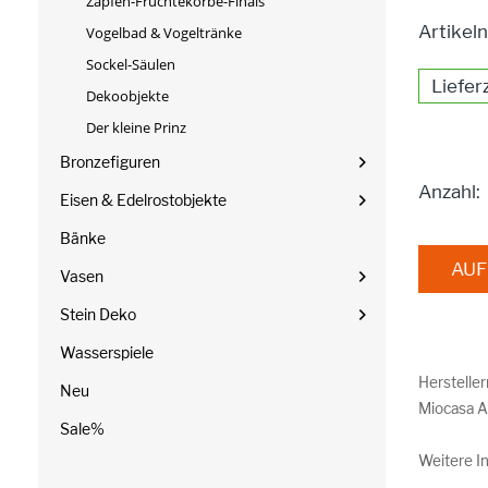
Zapfen-Früchtekörbe-Finals
Artike
Vogelbad & Vogeltränke
Sockel-Säulen
Liefer
Dekoobjekte
Der kleine Prinz
Bronzefiguren
Anzahl:
Eisen & Edelrostobjekte
Bänke
AUF
Vasen
Stein Deko
Wasserspiele
Herstelle
Neu
Miocasa A
Sale%
Weitere I