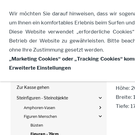
Wir möchten Sie darauf hinweisen, dass wir sogen
um Ihnen ein komfortables Erlebnis beim Surfen und
Startseite
Diese Website verwendet „erforderliche Cookies“
Betrieb der Website zu gewährleisten. Bitte beach
Ju
ohne Ihre Zustimmung gesetzt werden.
Warenkorb anzeigen (
0
Artikel)
„Marketing Cookies“ oder „Tracking Cookies“ komm
Mein Konto
Erweiterte Einstellungen
Antik-S
Merkzettel anzeigen
Zur Kasse gehen
Höhe: 2
Breite:
Steinfiguren - Steinobjekte
Tiefe: 1
Amphoren-Vasen
Figuren Menschen
Büsten
Figuren - 70cm