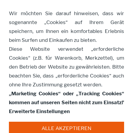
Wir möchten Sie darauf hinweisen, dass wir
sogenannte „Cookies“ auf Ihrem Gerät
Navigation öffnen
speichern, um Ihnen ein komfortables Erlebnis
beim Surfen und Einkaufen zu bieten.
Diese Website verwendet „erforderliche
Warenkorb
Cookies“ (z.B. für Warenkorb, Merkzettel), um
den Betrieb der Website zu gewährleisten. Bitte
Ihre Browsereinstellung erlaubt keine
beachten Sie, dass „erforderliche Cookies“ auch
Speicherung von Cookies. Um einkaufen zu
ohne Ihre Zustimmung gesetzt werden.
können, aktivieren Sie diese bitte.
„Marketing Cookies“ oder „Tracking Cookies“
kommen auf unseren Seiten nicht zum Einsatz!'
Erweiterte Einstellungen
Impressum
Datenschutz
AGB
Widerrufsbelehrung
Gutscheine
Lagerverkauf
ALLE AKZEPTIEREN
Bestellinformation
Zahlungsarten