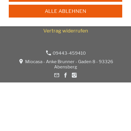
Versandkosten
ALLE ABLEHNEN
(C) 2026 MioCasa - Alle Rechte vorbehalten
Vertrag widerrufen
09443-459410
Miocasa - Anke Brunner - Gaden 8 - 93326
Abensberg