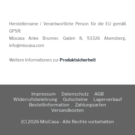
Herstellername / Verantwortliche Person für die EU gemäß
GPSR:
Miocasa Anke Brunner, Gaden 8, 93326 Abensberg,
info@miocasa.com
Weitere Informationen zur
Produktsicherheit
Impressum
Datenschutz
AGB
Widerrufsbelehrung
Gutscheine
Lagerverkauf
Bestellinformation
Zahlungsarten
Versandkosten
(C) 2026 MioCasa - Alle Rechte vorbehalten