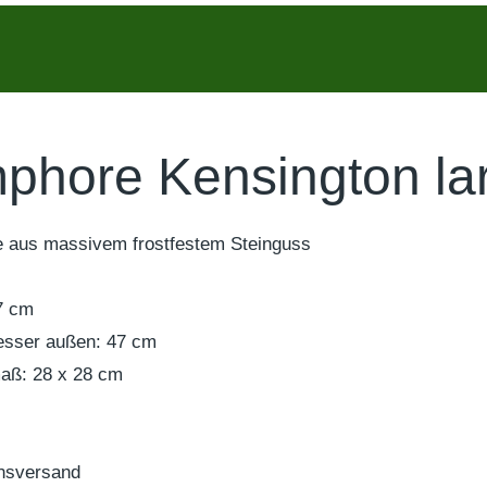
phore Kensington la
 aus massivem frostfestem Steinguss
7 cm
sser außen: 47 cm
aß: 28 x 28 cm
onsversand