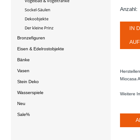
Vogelbad & Vogeltränke
Anzahl:
Sockel-Säulen
Dekoobjekte
Der kleine Prinz
IN 
Bronzefiguren
AUF
Eisen & Edelrostobjekte
Bänke
Vasen
Herstelle
Miocasa A
Stein Deko
Wasserspiele
Weitere I
Neu
Sale%
A