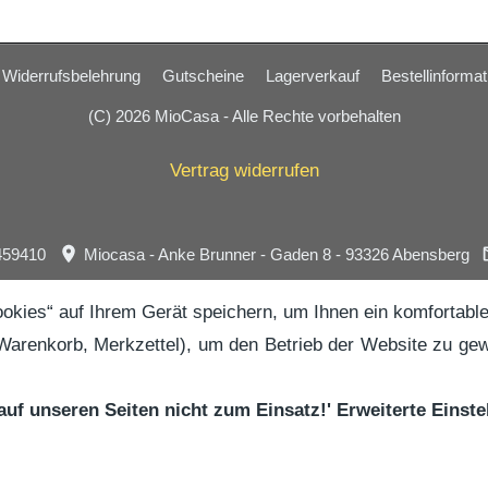
Widerrufsbelehrung
Gutscheine
Lagerverkauf
Bestellinformat
(C) 2026 MioCasa - Alle Rechte vorbehalten
Vertrag widerrufen
459410
Miocasa - Anke Brunner - Gaden 8 - 93326 Abensberg
okies“ auf Ihrem Gerät speichern, um Ihnen ein komfortable
Warenkorb, Merkzettel), um den Betrieb der Website zu gewä
f unseren Seiten nicht zum Einsatz!'
Erweiterte Einste