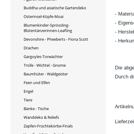
Buddha und asiatische Gartendeko
- Materi
Osterinsel-Köpfe-Moai
- Eigens
Blumenkinder-Sprössling-
Blütentänzerinnen-Leafling
- Herste
Devonshire - Pheeberts - Fiona Scott
- Herkun
Drachen
Gargoyles-Torwächter
Trolle - Wichtel - Gnome
Die abge
Baumhüter - Waldgeister
Durch di
Feen und Elfen
Engel
Tiere
Artikel
Bänke - Tische
Wanddeko & Reliefs
Lieferze
Zapfen-Früchtekörbe-Finals