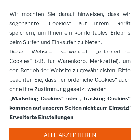
Wir möchten Sie darauf hinweisen, dass wir
sogenannte „Cookies“ auf Ihrem Gerät
Navigation öffnen
speichern, um Ihnen ein komfortables Erlebnis
beim Surfen und Einkaufen zu bieten.
Diese Website verwendet „erforderliche
Anmeldung
Cookies“ (z.B. für Warenkorb, Merkzettel), um
den Betrieb der Website zu gewährleisten. Bitte
Ich habe bereits ein Konto
beachten Sie, dass „erforderliche Cookies“ auch
ohne Ihre Zustimmung gesetzt werden.
Bitte melden Sie sich mit Ihrem Kennwort an.
„Marketing Cookies“ oder „Tracking Cookies“
kommen auf unseren Seiten nicht zum Einsatz!'
E-Mail Adresse:
Erweiterte Einstellungen
ALLE AKZEPTIEREN
Kennwort: