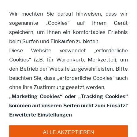
Wir möchten Sie darauf hinweisen, dass wir
sogenannte „Cookies“ auf Ihrem Gerät
Navigation öffnen
speichern, um Ihnen ein komfortables Erlebnis
beim Surfen und Einkaufen zu bieten.
Diese Website verwendet „erforderliche
Anmeldung
Cookies“ (z.B. für Warenkorb, Merkzettel), um
den Betrieb der Website zu gewährleisten. Bitte
Ich habe bereits ein Konto
beachten Sie, dass „erforderliche Cookies“ auch
ohne Ihre Zustimmung gesetzt werden.
Bitte melden Sie sich mit Ihrem Kennwort an.
„Marketing Cookies“ oder „Tracking Cookies“
kommen auf unseren Seiten nicht zum Einsatz!'
E-Mail Adresse:
Erweiterte Einstellungen
ALLE AKZEPTIEREN
Kennwort: