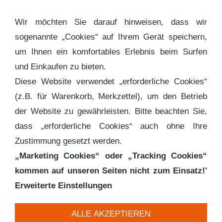
Wir möchten Sie darauf hinweisen, dass wir
sogenannte „Cookies“ auf Ihrem Gerät speichern,
Navigation öffnen
um Ihnen ein komfortables Erlebnis beim Surfen
und Einkaufen zu bieten.
Diese Website verwendet „erforderliche Cookies“
Lieferung
(z.B. für Warenkorb, Merkzettel), um den Betrieb
der Website zu gewährleisten. Bitte beachten Sie,
Die Lieferzeit ist neben der Preisauszeichnung
dass „erforderliche Cookies“ auch ohne Ihre
angegeben.
Zustimmung gesetzt werden.
„Marketing Cookies“ oder „Tracking Cookies“
Lieferzeiten:
kommen auf unseren Seiten nicht zum Einsatz!'
grün: Lieferzeit: 3-4 Wochen
Erweiterte Einstellungen
gelb: Lieferzeit: 6 - 10 Wochen
rot: Lieferzeit: Bitte anfragen. Wird für Sie
ALLE AKZEPTIEREN
bestellt.